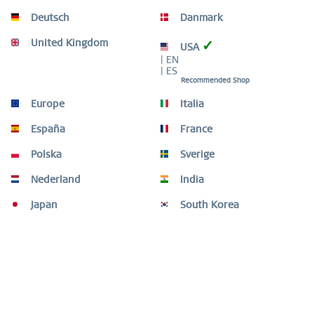
Deutsch
Danmark
United Kingdom
✓
USA
| EN
| ES
Recommended Shop
Europe
Italia
España
France
Polska
Sverige
Nederland
India
Japan
South Korea
FERTIGE KOMBINATIONEN
-20
Special Price