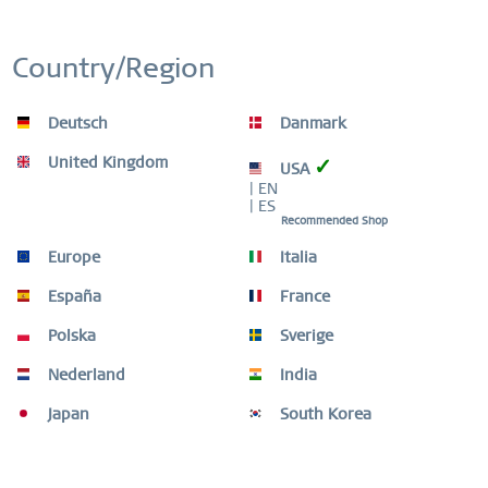
Country/Region
Deutsch
Danmark
United Kingdom
✓
USA
| EN
| ES
Recommended Shop
Europe
Italia
España
France
Polska
Sverige
- Slim Design
Nederland
India
- Hochwertige, langlebige Materialien
Japan
South Korea