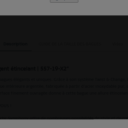
(Boîtes aléatoires exclues)
Description
GUIDE DE LA TAILLE DES BAGUES
Video
rgent étincelant | 557-19-X2"
e bagues élégants et uniques. Grâce à son système Twist & Chang
gue intérieure argentée, fabriquée à partir d’acier inoxydable pur,
surface finement ouvragée donne à cette bague une allure étincelan
 VOUS !
ctic Symphony offre de nombreuses possibilités de style et de cré
amme de bagues extérieures variées ou de les porter individuelle