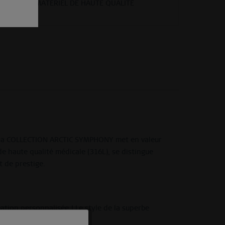
MATÉRIEL DE HAUTE QUALITÉ
e, la COLLECTION ARCTIC SYMPHONY met en valeur
 de haute qualité médicale (316L), se distingue
t de prestige.
ation personnalisée ! Le style de la superbe
ment.