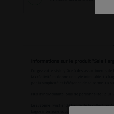
Informations sur le produit "Sale | a
Forgez votre style grâce à des assortiments d
la créativité et donne un style inimitable. La ba
par la simplicité et l’élégance de sa forme. La 
Plus d’individualité, plus de personnalité : plus
Le système Twist and Change de la collection Ar
bague intérieure vous permet d’y associer une g