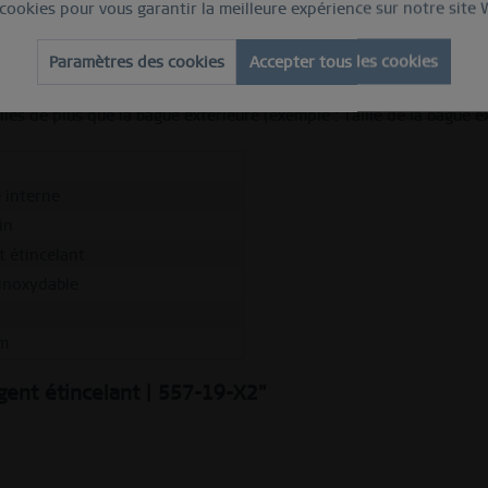
 cookies pour vous garantir la meilleure expérience sur notre site
de bague extérieure doit d’abord être sélectionnée comme base. Il 
Paramètres des cookies
Accepter tous les cookies
ntérieures de styles variés, fabriquées en matériaux de qualité, t
ille milanaise. Les différentes tailles de bagues doivent être pri
les de plus que la bague extérieure (exemple : Taille de la bague ex
 interne
in
t étincelant
 inoxydable
m
gent étincelant | 557-19-X2"