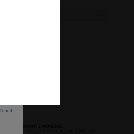
le:
Comparer
Se souv.
 d'article :
557-19-X2
of
ion and
ll be
sent, as
lve the
for the
cannot
uture by
 found
GARANTIE MONDIALE
MONTRES: 3 ANS | BIJOUX: 2 ANS | DU