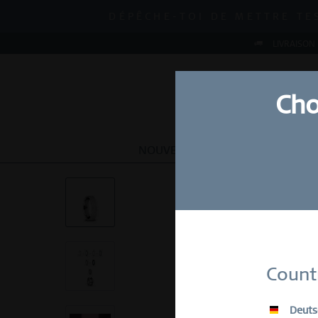
MID-SEASON SALE | JUSQU'
DÉPÊCHE-TOI DE METTRE TE
MID-SEASON SALE | JUSQU'
LIVRAISON
Cho
NOUVEAU
MONTRES
BIJOU
Abonn
Count
E-Mail
Deuts