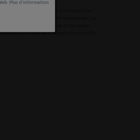
 Web.
Plus d'information
actif
suffit de dévisser la bague extérieure pour
els que la céramique de haute technologie, les
Inactif
ses en compte, car dans le cas d’une bague
térieure 50 + taille de la bague intérieure 55).
Inactif
Inactif
Inactif