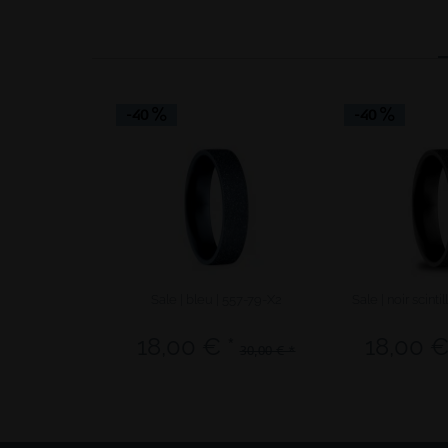
-40
-40
Sale | bleu | 557-79-X2
Sale | noir scinti
18,00 € *
18,00 €
30,00 € *