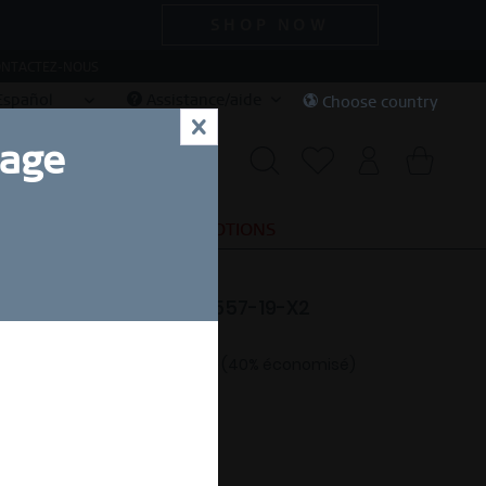
SHOP NOW
NTACTEZ-NOUS
Español
Assistance/aide
Choose country
x
uage
SPECIAL DEALS
PROMOTIONS
e | argent étincelant | 557-19-X2
2,00 € *
20,00 € *
(40% économisé)
 d'une
Livraison gratuite dès 49 €
IDE DE LA TAILLE DES BAGUES