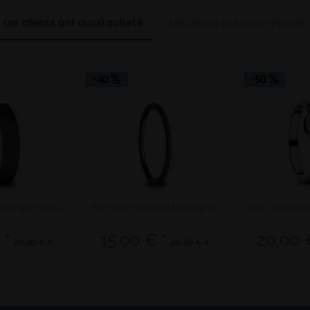
Les clients ont aussi acheté
Les clients ont aussi regardé
-40
-50
llant | 557-69-X2
Sale | noir scintillant | 561-69-X0
Sale | argenté br
 *
15,00 € *
20,00 
30,00 € *
25,00 € *