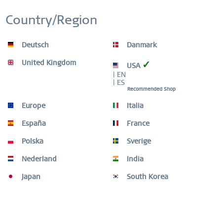
GARANTIE MONDIALE
Inactif
Personnalisation
MONTRES: 3 ANS | BIJOUX: 2 ANS | DU
Country/Region
MATÉRIEL DE HAUTE QUALITÉ
Inactif
Service
Deutsch
Danmark
United Kingdom
✓
USA
| EN
| ES
Description
Recommended Shop
Forgez votre style grâce à des assortiments de bagues
Europe
Italia
élégants et uniques. Grâce à son système...
plus
España
France
GUIDE DE LA TAILLE DES BAGUES
Polska
Sverige
GUIDE DE LA TAILLE DES BAGUES
mehr
Nederland
India
Video
Japan
South Korea
Les clients ont aussi acheté