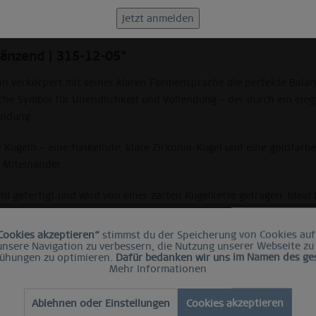
glänzend | 315-12-05"
ion verkörpert mit seiner klaren Formensprache die perfekte Bal
ische Symbol für Unendlichkeit und Vollendung – der durch ein eleg
andung.
ugeln – eine funkelnde, klare Zirkonia-Kugel und eine goldfarben
s Miteinander.
l gefertigt und wird von einer zarten Kugelkette getragen. Ideal 
Cookies akzeptieren“
stimmst du der Speicherung von Cookies auf
 unsere Navigation zu verbessern, die Nutzung unserer Webseite zu
ühungen zu optimieren.
Dafür bedanken wir uns im Namen des g
ette
Mehr Informationen
ich
Ablehnen oder Einstellungen
Cookies akzeptieren
r glänzend