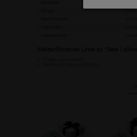
Tracking
Material:
Edels
Länge:
450,0
Durchmesser:
20,0 
Personalisierung
Linkfarbe:
weiß/
Linkmaterial:
Edelst
Service
Weiterführende Links zu "Sale | silb
Fragen zum Artikel?
Weitere Artikel von BERING
K