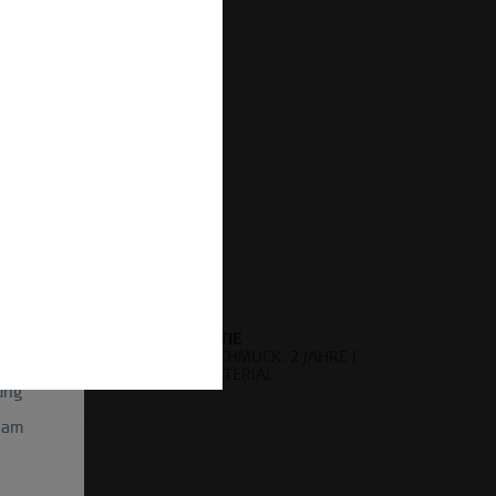
kel-Nr.:
315-12-05
gen und
il
etter-
WELTWEITE GARANTIE
ein
UHREN: 3 JAHRE | SCHMUCK: 2 JAHRE |
HOCHWERTIGES MATERIAL
ung
 am