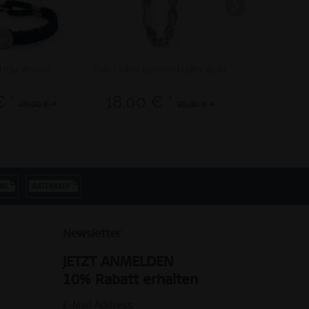
 | 634-817-X0
Sale | silber glänzend | 580-19-X1
Arctic
€ *
18,00 € *
41,40 
49,00 € *
30,00 € *
Newsletter
JETZT ANMELDEN
10% Rabatt erhalten
E-Mail Address