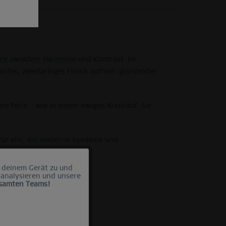
ance zwischen Harmonie und Kontrast. Im
antes, zweifarbiges Finish auffällt: glänzender
e Perle – wie in einem ewigen Kreislauf. Sie
für alle, die moderne Symbolik und
 deinem Gerät zu und
Aktiv
 analysieren und unsere
esamten Teams!
Inaktiv