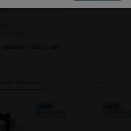
tahl
 mm
mm
gold
ahl/Kristallglas
er glänzend | 315-12-05"
unden kauften auch
Kunden haben sich ebenfalls angesehe
-60
-60
BESTSELLER
BESTSELLER