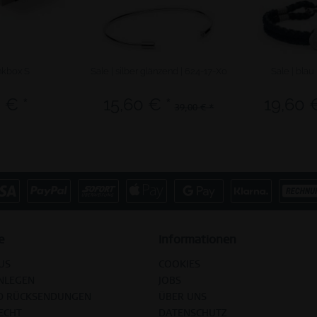
kbox S
Sale | silber glänzend | 624-17-X0
Sale | blau
 € *
15,60 € *
19,60 
39,00 € *
e
Informationen
US
COOKIES
NLEGEN
JOBS
D RÜCKSENDUNGEN
ÜBER UNS
ECHT
DATENSCHUTZ