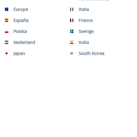
Europe
Italia
Guida alla misure
España
France
Guida alla misure
mehr
Polska
Sverige
Altri utenti hanno acquistato anche
Nederland
India
Altri utenti hanno guardato anche
Japan
South Korea
Hai bisogno di aiuto?
Assistenza tecnica del negozio
Informazioni
Newsletter