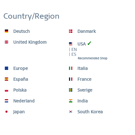
Country/Region
Ricorda
Deutsch
Danmark
NEW
Community Favorite
United Kingdom
✓
USA
| EN
| ES
Recommended Shop
Europe
Italia
España
France
Polska
Sverige
Nederland
India
Japan
South Korea