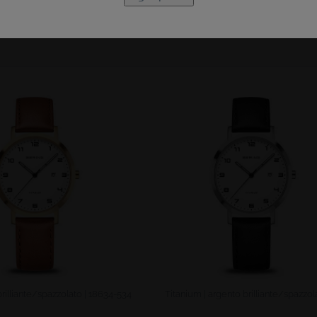
brilliante/spazzolato | 18634-534
Titanium | argento brilliante/spazzolat