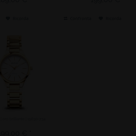
Ricorda
Confronta
Ricorda
| oro brilliante | 15630-734
199,00 € *