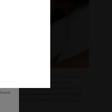
of
ion and
ll be
sent, as
lve the
omodi da indossare, ma convincono anche per il
for the
cannot
indi il compagno ideale per ogni occasione.
uture by
a longevità e la resistenza di questi modelli. Allo
 found
à ipoallergeniche, che la rendono particolarmente
orologi da donna della TITANIUM COLLECTION una