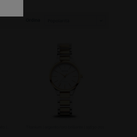
Ordina
o |...
Titanium | argento/oro brilliante | 15630-701