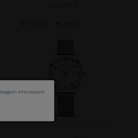
199,00 € *
Confronta
Ricorda
Maggiori informazioni
Attivo
Inattivo
34
Titanium | oro brilliante/spazzolato | 18634-010
Inattivo