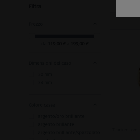
Filtra
Prezzo
da
119,00 €
a
199,00 €
Dimensioni del caso
30 mm
34 mm
Colore cassa
argento/oro brilliante
argento brillante
Titanium | oro 
argento brilliante/spazzolato