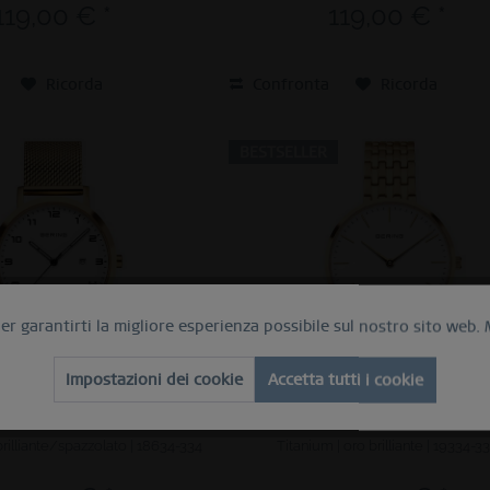
119,00 € *
119,00 € *
Ricorda
Confronta
Ricorda
BESTSELLER
per garantirti la migliore esperienza possibile sul nostro sito web.
Impostazioni dei cookie
Accetta tutti i cookie
brilliante/spazzolato | 18634-334
Titanium | oro brilliante | 19334-3