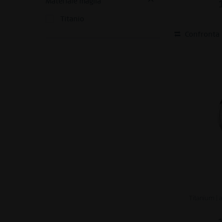
Materiale maglia
Personalizzazione
Titanio
Confronta
Service
Titanium | 