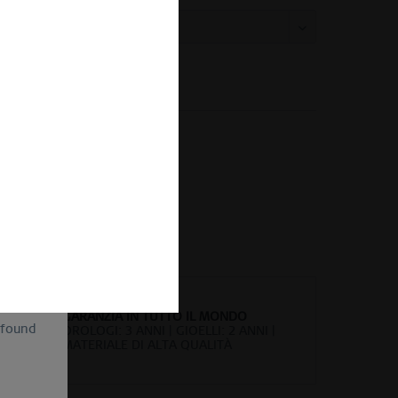
Confronta
Ricorda
ero Ordine:
520-30-X4
of
ion and
ll be
sent, as
lve the
for the
cannot
uture by
GARANZIA IN TUTTO IL MONDO
 found
OROLOGI: 3 ANNI | GIOELLI: 2 ANNI |
MATERIALE DI ALTA QUALITÀ