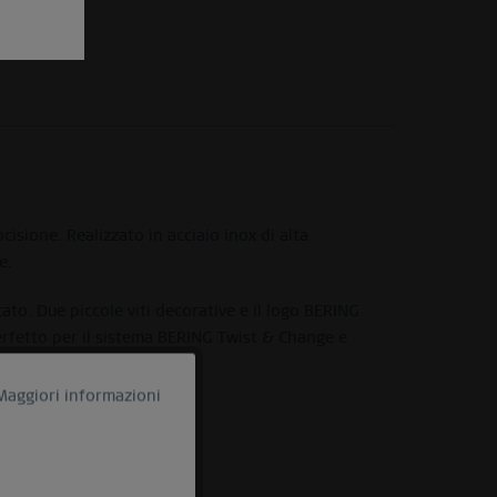
isione. Realizzato in acciaio inox di alta
e.
ato. Due piccole viti decorative e il logo BERING
perfetto per il sistema BERING Twist & Change e
Maggiori informazioni
Attivo
Inattivo