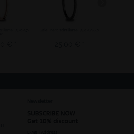
brillante | 560-37-
Sale | nero scintillante | 561-69-X0
Sale | oro rosa
X0
0 € *
25,00 € *
50,
Newsletter
SUBSCRIBE NOW
Get 10% discount
TI
E-Mail Address