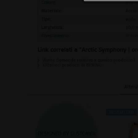
Colore:
oro ro
Tracking
Materiale:
Accia
Tipo:
wide
Larghezza:
10,0 
Personalizzazione
Rivestimento:
IP or
Service
Link correlati a "Arctic Symphony | or
Avete domande relative a questo prodotto?
Ulteriori prodotti di BERING
Altri 
BESTSELLER