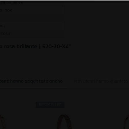
sa brillante
io inox
mm
o rosa
o rosa brillante | 520-30-X4"
utenti hanno acquistato anche
Altri utenti hanno guardato
BESTSELLER