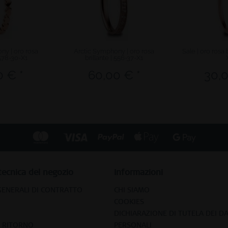
ny | oro rosa
Arctic Symphony | oro rosa
Sale | oro rosa 
 578-30-X1
brillante | 556-37-X1
0 € *
60,00 € *
30,0
tecnica del negozio
Informazioni
GENERALI DI CONTRATTO
CHI SIAMO
COOKIES
DICHIARAZIONE DI TUTELA DEI DA
E RITORNO
PERSONALI