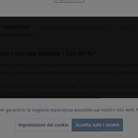
Descrizione
Guida alle dimensioni dell'anello
Video
ny | oro rosa brillante | 520-30-X4"
tic Symphony colpisce per il suo fascino femminile e l’elegante inc
lucida, il design unisce raffinatezza moderna e un tocco di emozion
esto anello un’affermazione decisa – discreta ma piena di signific
er i dettagli. Con la sua larghezza marcata di 10,0 mm, l’anello è 
k personali che brillano.
per garantirti la migliore esperienza possibile sul nostro sito web.
c Symphony
o esterno
Impostazioni dei cookie
Accetta tutti i cookie
ina